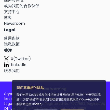
成为我们的合作伙伴
支持中心
博客
Newsroom
Legal
使用条款
隐私政策
关注
X(Twitter)
LinkedIn
联系我们
我们尊重您的隐私
Risk Warning
Cryptocurrency trading is high-risk and may result in the
我们使用 Cookie 或类似技术来提升网站的用户体验并分析网站流
loss of some or all funds. Trade responsibly.
量。点击“接受”即表示您同意我们按照
隐私政策和Cookie政策
中
Legend Holdings US Inc. Registered No. 7477583. Registered
的描述使用 Cookie。
Office: 251 Little Falls Drive, Wilmington, DE 19808.