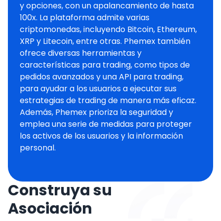
y opciones, con un apalancamiento de hasta
100x. La plataforma admite varias
criptomonedas, incluyendo Bitcoin, Ethereum,
XRP y Litecoin, entre otras. Phemex también
ofrece diversas herramientas y
características para trading, como tipos de
pedidos avanzados y una API para trading,
para ayudar a los usuarios a ejecutar sus
estrategias de trading de manera más eficaz.
Además, Phemex prioriza la seguridad y
emplea una serie de medidas para proteger
los activos de los usuarios y la información
personal.
Construya su
Asociación