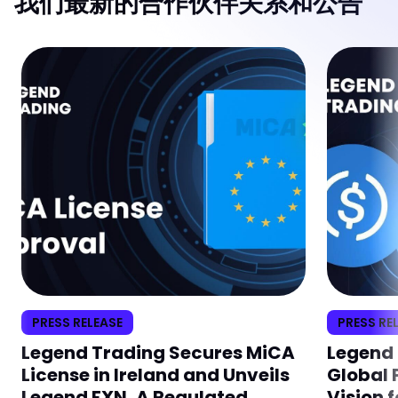
我们最新的合作伙伴关系和公告
PRESS RELEASE
PRESS RE
Legend Trading Secures MiCA
Legend 
License in Ireland and Unveils
Global 
Legend FXN, A Regulated
Vision f